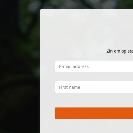
Skip to main content
Zin om op st